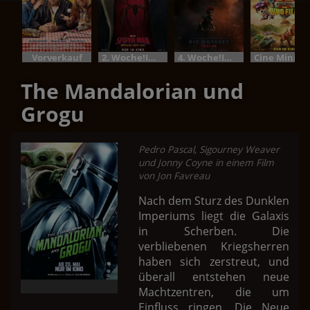
Vorverkauf
2. Woche!Im Bundesstart
4. Woche!Im Bundesstart
Cine M
The Mandalorian und
Grogu
Pedro Pascal, Sigourney Weaver
und Jonny Coyne in einem Film
von Jon Favreau
Nach dem Sturz des Dunklen
Imperiums liegt die Galaxis
in Scherben. Die
verbliebenen Kriegsherren
haben sich zerstreut, und
überall entstehen neue
Machtzentren, die um
Einfluss ringen. Die Neue