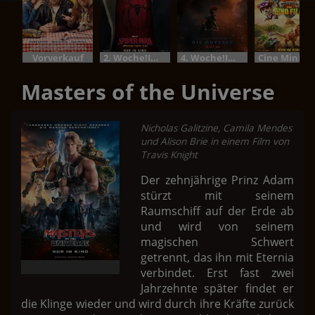
Vorverkauf
2. Woche!Im Bundesstart
4. Woche!Im Bundesstart
Cine M
Masters of the Universe
Nicholas Galitzine, Camila Mendes
und Alison Brie in einem Film von
Travis Knight
Der zehnjährige Prinz Adam
stürzt mit seinem
Raumschiff auf der Erde ab
und wird von seinem
magischen Schwert
getrennt, das ihn mit Eternia
verbindet. Erst fast zwei
Jahrzehnte später findet er
die Klinge wieder und wird durch ihre Kräfte zurück