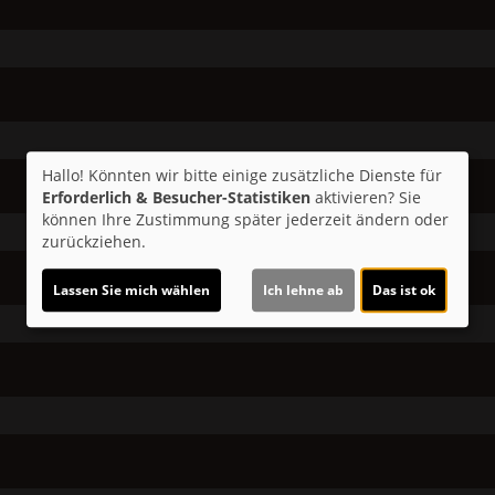
Hallo! Könnten wir bitte einige zusätzliche Dienste für
Erforderlich & Besucher-Statistiken
aktivieren? Sie
können Ihre Zustimmung später jederzeit ändern oder
zurückziehen.
Lassen Sie mich wählen
Ich lehne ab
Das ist ok