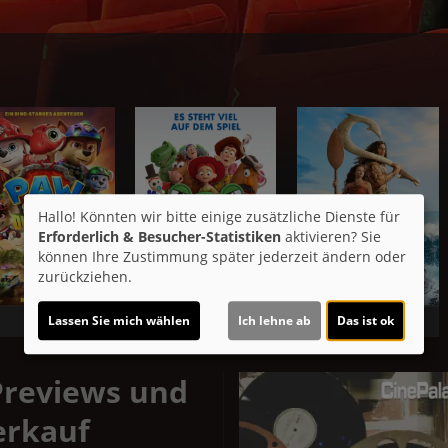
Hallo! Könnten wir bitte einige zusätzliche Dienste für
Erforderlich & Besucher-Statistiken
aktivieren? Sie
können Ihre Zustimmung später jederzeit ändern oder
zurückziehen.
14:30
14:30
,
17:00
20:00
Lassen Sie mich wählen
Ich lehne ab
Das ist ok
Previews und
erkauf