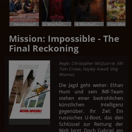
Vorverkauf
2. Woche!Im Bundesstart
4. Woche!Im Bundesstart
Cine M
Mission: Impossible - The
Final Reckoning
Regie: Christopher McQuarrie. Mit
Tom Cruise, Hayley Atwell, Ving
Rhames
Die Jagd geht weiter: Ethan
Hunt und sein IMF-Team
stehen einer bedrohlichen
künstlichen Intelligenz
gegenüber. Ihr Ziel: Ein
russisches U-Boot, das den
Schlüssel zur Rettung der
Welt birgt. Doch Gabriel, ein