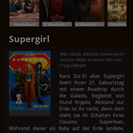
Vorverkauf
2. Woche!Im Bundesstart
4. Woche!Im Bundesstart
Cine M
Supergirl
Milly Alcock, Matthias Schoenaerts
und Eve Ridley in einem Film von
Craig Gillespie
Kara Zor-El alias Supergirl
feiert ihren 21. Geburtstag
mit einem Roadtrip durch
die Galaxis, begleitet von
Hund Krypto. Abstand zur
Erde ist ihr recht, denn dort
steht sie im Schatten ihres
Cousins Superman.
Während dieser als Baby auf der Erde landete,