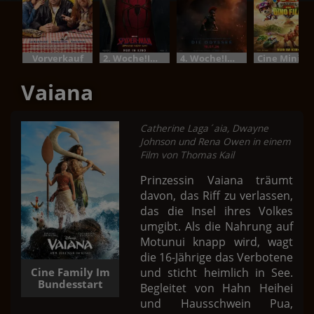
Vorverkauf
2. Woche!Im Bundesstart
4. Woche!Im Bundesstart
Cine M
Vaiana
Catherine Laga´aia, Dwayne
Johnson und Rena Owen in einem
Film von Thomas Kail
Prinzessin Vaiana träumt
davon, das Riff zu verlassen,
das die Insel ihres Volkes
umgibt. Als die Nahrung auf
Motunui knapp wird, wagt
die 16-Jährige das Verbotene
und sticht heimlich in See.
Cine Family Im
Bundesstart
Begleitet von Hahn Heihei
und Hausschwein Pua,